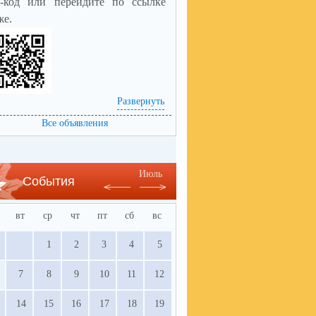
-код или пер
ейдите по ссылке
же.
Развернуть
s://bus.gov.ru/qrcode/rate/390114
Все объявления
Июль
События
вт
ср
чт
пт
сб
вс
1
2
3
4
5
7
8
9
10
11
12
14
15
16
17
18
19