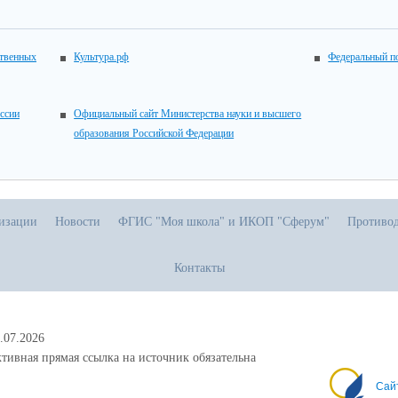
ственных
Культура.рф
Федеральный по
ссии
Официальный сайт Министерства науки и высшего
образования Российской Федерации
низации
Новости
ФГИС "Моя школа" и ИКОП "Сферум"
Противод
Контакты
.07.2026
тивная прямая ссылка на источник обязательна
Сай