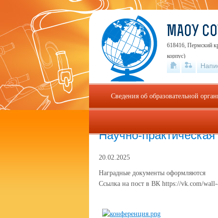
МАОУ С
618416, Пермский кр
корпус)
Напи
Сведения об образовательной орга
Главная
»
Центр цифрового образования д
Научно-практическая
20.02.2025
Наградные документы оформляются
Ссылка на пост в ВК https://vk.com/wal