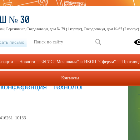
ОШ № 30
ай, Березники г, Свердлова ул, дом № 79 (1 корпус), Свердлова ул, дом № 65 (2 корпус)
сать письмо
низации
Новости
ФГИС "Моя школа" и ИКОП "Сферум"
Противод
Контакты
етей "IT-куб"
»
Новости/Мероприятия
 конференция "ТехноЛог"
l-416261_10133