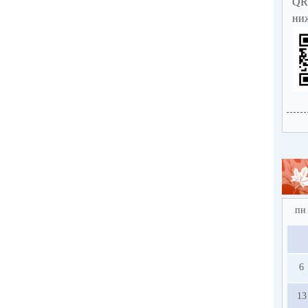
QR
ни
http
пн
6
13