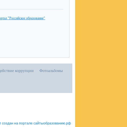
ртал "Российское образование"
ействие коррупции
Фотоальбомы
т создан на портале сайтыобразованию.рф