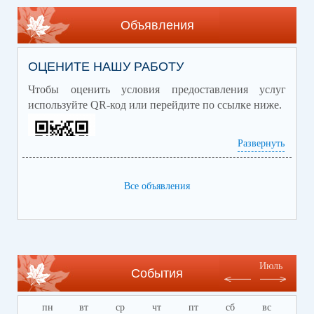
Объявления
ОЦЕНИТЕ НАШУ РАБОТУ
Чтобы оценить условия предоставления услуг
используйте QR-код или пер
ейдите по ссылке ниже.
Развернуть
Все объявления
https://bus.gov.ru/qrcode/rate/390114
Июль
События
пн
вт
ср
чт
пт
сб
вс