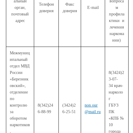
альный
вопроса
Телефон
Факс
орган,
E-mail
м
доверия
доверия
почтовый
профила
адрес
ктики и
лечения
наркома
нии)
Межмуниц
ипальный
отдел МВД
России
8(3424)2
«Березник
3-07-
овский»,
34 врач-
отделение
нарколо
по
г
контролю
8(342)24
(3424)2
non.our
ГБУЗ
за
6-88-99
6-25-51
@mail.ru
ПК
оборотом
«КПБ №
наркотиков
10
,
города