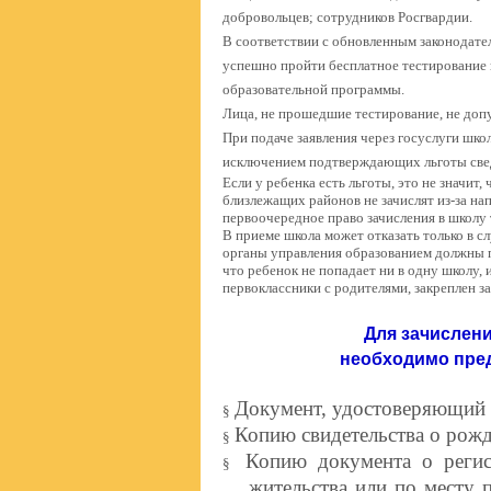
добровольцев; сотрудников Росгвардии.
В соответствии с обновленным законодате
успешно пройти бесплатное тестирование в
образовательной программы.
Лица, не прошедшие тестирование, не доп
При подаче заявления через госуслуги шко
исключением подтверждающих льготы све
Если у ребенка есть льготы, это не значит,
близлежащих районов не зачислят из-за на
первоочередное право зачисления в школу 
В приеме школа может отказать только в с
органы управления образованием должны п
что ребенок не попадает ни в одну школу
первоклассники с родителями, закреплен з
Для зачислени
необходимо пре
Документ, удостоверяющий л
§
Копию свидетельства о рожд
§
Копию документа о регис
§
жительства или по месту 