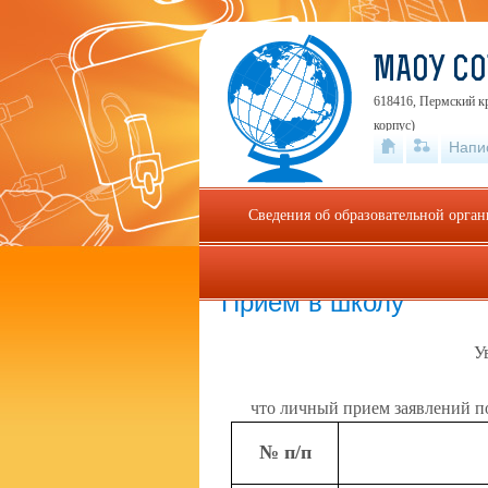
МАОУ С
618416, Пермский кр
корпус)
Напи
Сведения об образовательной орга
Главная
»
Прием в школу
Прием в школу
У
что личный прием заявлений п
№ п/п